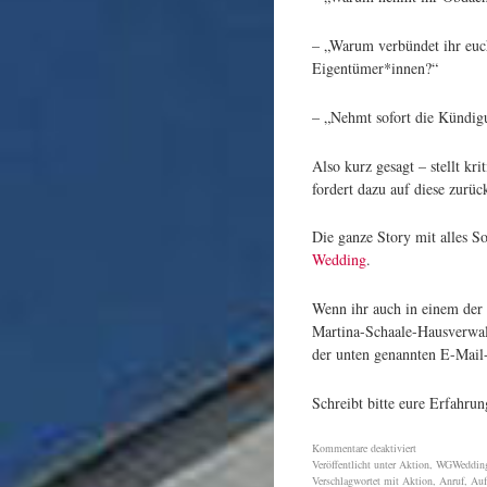
– „Warum verbündet ihr euch
Eigentümer*innen?“
– „Nehmt sofort die Kündig
Also kurz gesagt – stellt k
fordert dazu auf diese zurü
Die ganze Story mit alles S
Wedding
.
Wenn ihr auch in einem der
Martina-Schaale-Hausverwal
der unten genannten E-Mail
Schreibt bitte eure Erfahru
Kommentare deaktiviert
Veröffentlicht unter
Aktion
,
WGWeddin
Verschlagwortet mit
Aktion
,
Anruf
,
Auf