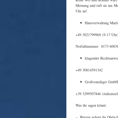
Meinung und ruft sie am Mo
Uhr an!
Hausverwaltung Marti
+49 3021799960 (9-17 Uhr
Notfallnummer 0173 60038
klagender Rechtsanwa
+49 30814591342
Großvenediger GmbH,
+39 3299507846 (italienische
Was ihr sagen könnt:
– „Warum nehmt ihr Obdachlo