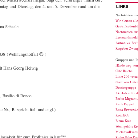
ntag und Dienstag, den 4. und 5. Dezember rund um die
LINKS
Nachrichten und
Wir bleiben alle
na Schaale
Gentrificationb
Nachrichten au
Leerstandsmelde
)
Airbnb vs. Berl
Ratgeber Zwan
38 (Wohnungsnotfall 😉 )
Gruppen und Ini
Hände weg vo
lt Hans Georg Helwig
Cafe Reiche
Linie 206 verte
Stadt von Unte
Dossiergruppe
Kiezladen Fried
 Basilio di Ronco
Berlin Migrant 
Karla Pappel
 Nr., B. spricht ital. und engl.)
Basta Erwerbslo
Kotti&Co
Bizim Kiez
Wem gehört Kr
Mietenvolksents
sigkeit für eure Profitgier in kauf?“
Rothe Ecke Kas