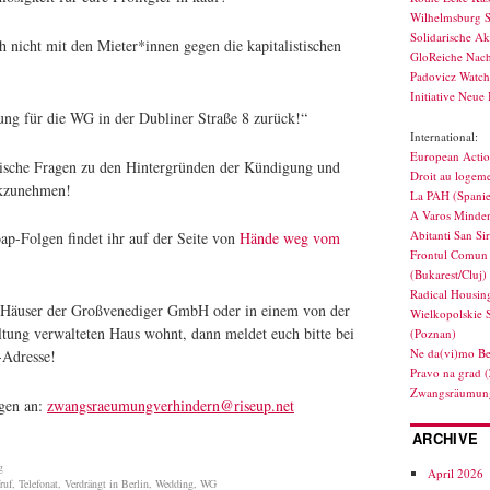
Wilhelmsburg S
Solidarische Ak
 nicht mit den Mieter*innen gegen die kapitalistischen
GloReiche Nach
Padovicz Watc
Initiative Neue 
ung für die WG in der Dubliner Straße 8 zurück!“
International:
European Actio
ritische Fragen zu den Hintergründen der Kündigung und
Droit au logeme
ckzunehmen!
La PAH (Spani
A Varos Minden
Abitanti San Si
oap-Folgen findet ihr auf der Seite von
Hände weg vom
Frontul Comun 
(Bukarest/Cluj)
Radical Housin
 Häuser der Großvenediger GmbH oder in einem von der
Wielkopolskie 
tung verwalteten Haus wohnt, dann meldet euch bitte bei
(Poznan)
Ne da(vi)mo Be
-Adresse!
Pravo na grad 
Zwangsräumung
ngen an:
zwangsraeumungverhindern@riseup.net
ARCHIVE
g
April 2026
ruf
,
Telefonat
,
Verdrängt in Berlin
,
Wedding
,
WG