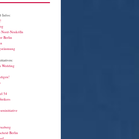
 Infos:
!
log
s Nord-Neukölln
r Berlin
in
gsräumung
tiativen:
m Wedding
idigen!
n
el 54
Strikers
seninitiative
euzberg
cheid Berlin
sel