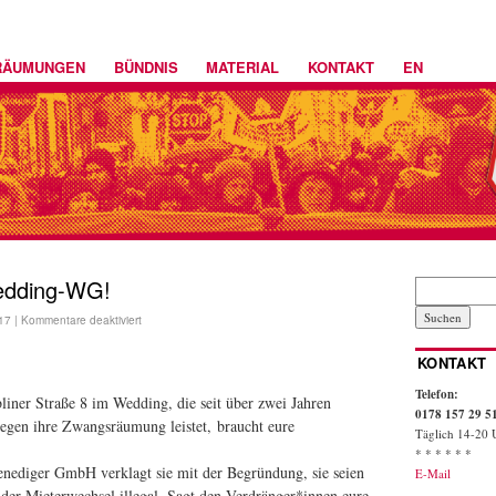
RÄUMUNGEN
BÜNDNIS
MATERIAL
KONTAKT
EN
Wedding-WG!
17
|
Kommentare deaktiviert
KONTAKT
Telefon:
liner Straße 8 im Wedding, die seit über zwei Jahren
0178 157 29 5
egen ihre Zwangsräumung leistet, braucht eure
Täglich 14-20 
* * * * * *
enediger GmbH verklagt sie mit der Begründung, sie seien
E-Mail
er Mieterwechsel illegal. Sagt den Verdränger*innen eure