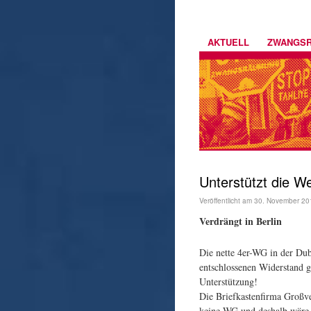
AKTUELL
ZWANGS
Unterstützt die 
Veröffentlicht am
30. November 20
Verdrängt in Berlin
Die nette 4er-WG in der Dub
entschlossenen Widerstand g
Unterstützung!
Die Briefkastenfirma Großv
keine WG und deshalb wäre d