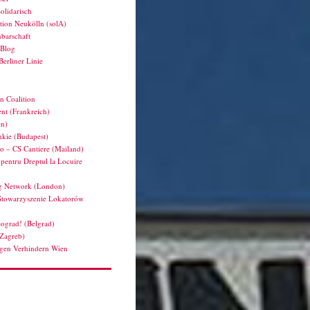
olidarisch
tion Neukölln (solA)
barschaft
hBlog
Berliner Linie
n Coalition
nt (Frankreich)
en)
kie (Budapest)
ro – CS Cantiere (Mailand)
pentru Dreptul la Locuire
g Network (London)
Stowarzyszenie Lokatorów
ograd! (Belgrad)
(Zagreb)
en Verhindern Wien