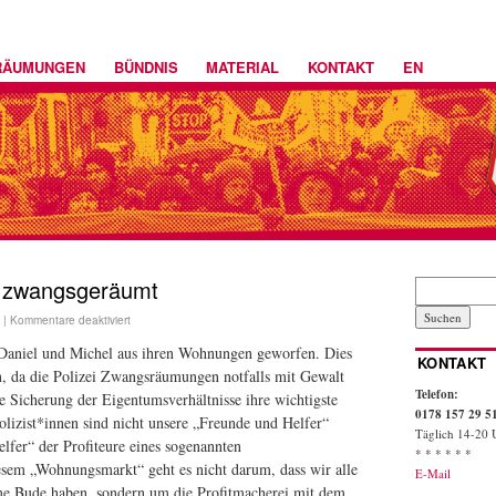
RÄUMUNGEN
BÜNDNIS
MATERIAL
KONTAKT
EN
l zwangsgeräumt
|
Kommentare deaktiviert
Daniel und Michel aus ihren Wohnungen geworfen. Dies
KONTAKT
n, da die Polizei Zwangsräumungen notfalls mit Gewalt
Telefon:
die Sicherung der Eigentumsverhältnisse ihre wichtigste
0178 157 29 5
lizist*innen sind nicht unsere „Freunde und Helfer“
Täglich 14-20 
lfer“ der Profiteure eines sogenannten
* * * * * *
sem „Wohnungsmarkt“ geht es nicht darum, dass wir alle
E-Mail
e Bude haben, sondern um die Profitmacherei mit dem