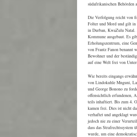
südafrikanischen Behörden a
Die Verfolgung reicht von f
Folter und Mord und gilt in
in Durban, KwaZulu Natal. 
Kommune ausgebaut. Es gibt
Erholungszentrum, eine Geno
von Frantz Fanon benannt w
Bewohner und der beständig
auf eine Welt frei von Unt
Wie bereits eingangs erwäh
von Lindokuhle Mnguni, La
und George Bonono zu forde
offensichtlich erfundenen,
teils inhaftiert. Bis zum 4.
kamen frei. Dies ist nicht d
verhaftet und angeklagt wu
jedoch nie zu einer Verurtei
dass das Strafrechtssystem 
wurde, um eine demokratisc