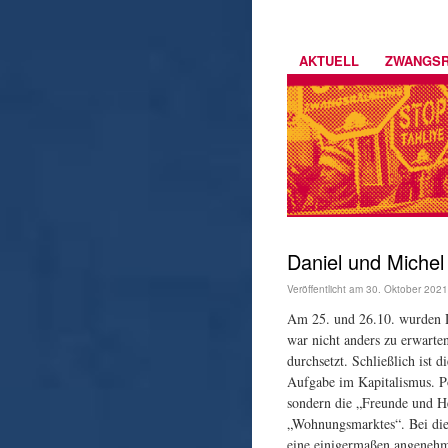
AKTUELL
ZWANGS
Daniel und Miche
Veröffentlicht am
30. Oktober 2021
Am 25. und 26.10. wurden 
war nicht anders zu erwarte
durchsetzt. Schließlich ist 
Aufgabe im Kapitalismus. Po
sondern die „Freunde und He
„Wohnungsmarktes“. Bei die
eine einigermaßen angenehm