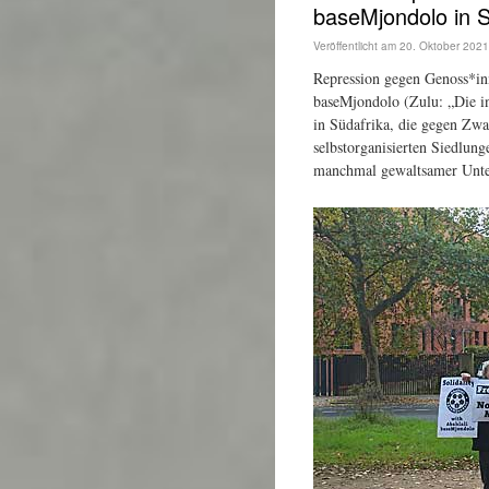
baseMjondolo in S
Veröffentlicht am
20. Oktober 2021
Repression gegen Genoss*inn
baseMjondolo (Zulu: „Die i
in Südafrika, die gegen Zwa
selbstorganisierten Siedlung
manchmal gewaltsamer Unter