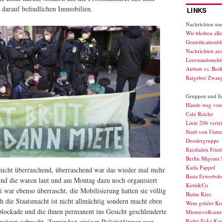
darauf befindlichen Immobilien.
LINKS
Nachrichten und
Wir bleiben alle
Gentrificationb
Nachrichten au
Leerstandsmelde
Airbnb vs. Berl
Ratgeber Zwan
Gruppen und Ini
Hände weg vo
Cafe Reiche
Linie 206 verte
Stadt von Unte
Dossiergruppe
Kiezladen Fried
Berlin Migrant 
Karla Pappel
icht überraschend, überraschend war das wieder mal mehr
Basta Erwerbslo
nd die waren laut und am Montag dazu noch organisiert
Kotti&Co
i war ebenso überrascht, die Mobilisierung hatten sie völlig
Bizim Kiez
uch die Staatsmacht ist nicht allmächtig sondern macht eben
Wem gehört Kr
zblockade und die ihnen permanent ins Gesicht geschleuderte
Mietenvolksents
hwitzen gebracht. Zumindest einigen Polizist*innen war
Rothe Ecke Kas