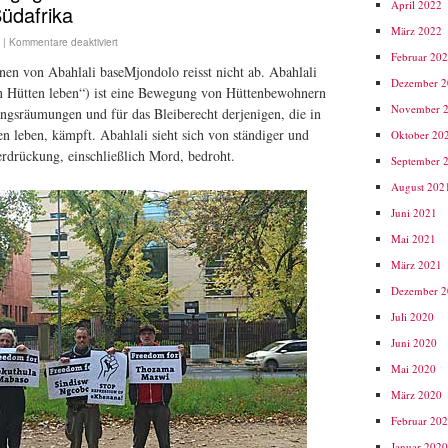
April 2022
üdafrika
März 2022
|
Kommentare deaktiviert
Februar 20
en von Abahlali baseMjondolo reisst nicht ab. Abahlali
Dezember 
n Hütten leben“) ist eine Bewegung von Hüttenbewohnern
November 
ngsräumungen und für das Bleiberecht derjenigen, die in
en leben, kämpft. Abahlali sieht sich von ständiger und
Oktober 20
drückung, einschließlich Mord, bedroht.
September 
August 202
Juni 2021
Mai 2021
März 2021
Dezember 
Juli 2020
Juni 2020
Mai 2020
März 2020
Februar 20
Januar 202