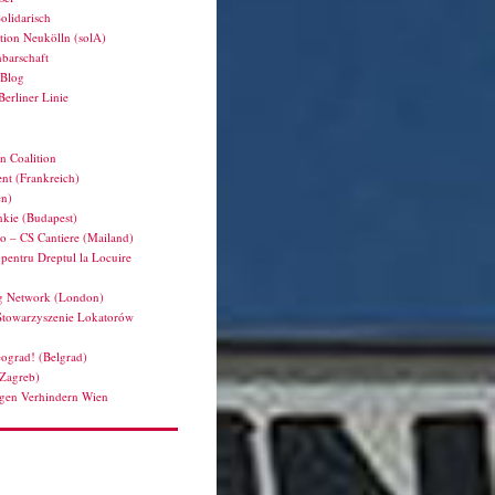
olidarisch
tion Neukölln (solA)
barschaft
hBlog
Berliner Linie
n Coalition
nt (Frankreich)
en)
kie (Budapest)
ro – CS Cantiere (Mailand)
pentru Dreptul la Locuire
g Network (London)
Stowarzyszenie Lokatorów
ograd! (Belgrad)
(Zagreb)
en Verhindern Wien