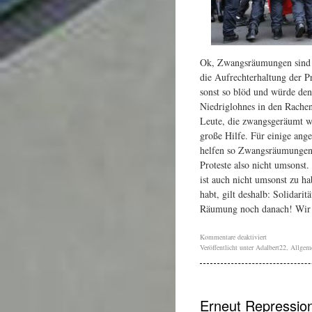
Ok, Zwangsräumungen sind n
die Aufrechterhaltung der 
sonst so blöd und würde de
Niedriglohnes in den Rache
Leute, die zwangsgeräumt we
große Hilfe. Für einige an
helfen so Zwangsräumungen z
Proteste also nicht umsonst
ist auch nicht umsonst zu ha
habt, gilt deshalb: Solidarit
Räumung noch danach! Wir s
Kommentare deaktiviert
Veröffentlicht unter
Adalbert22
,
Allgem
Erneut Repressio