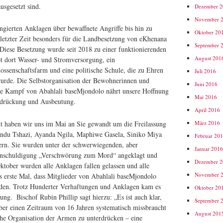
usgesetzt sind.
Dezember 
November 
ingierten Anklagen über bewaffnete Angriffe bis hin zu
Oktober 20
 letzter Zeit besonders für die Landbesetzung von eKhenana
September 
Diese Besetzung wurde seit 2018 zu einer funktionierenden
August 201
 dort Wasser- und Stromversorgung, ein
ssenschaftsfarm und eine politische Schule, die zu Ehren
Juli 2016
urde. Die Selbstorganisation der Bewohnerinnen und
Juni 2016
e Kampf von Abahlali baseMjondolo nährt unsere Hoffnung
Mai 2016
erdrückung und Ausbeutung.
April 2016
März 2016
nt haben wir uns im Mai an Sie gewandt um die Freilassung
ndu Tshazi, Ayanda Ngila, Maphiwe Gasela, Siniko Miya
Februar 20
rn. Sie wurden unter der schwerwiegenden, aber
Januar 201
 Anschuldigung „Verschwörung zum Mord“ angeklagt und
Dezember 
 Oktober wurden alle Anklagen fallen gelassen und alle
November 
as erste Mal, dass Mitglieder von Abahlali baseMjondolo
rden. Trotz Hunderter Verhaftungen und Anklagen kam es
Oktober 20
lung. Bischof Rubin Phillip sagt hierzu: „Es ist auch klar,
September 
über einen Zeitraum von 16 Jahren systematisch missbraucht
August 201
he Organisation der Armen zu unterdrücken – eine