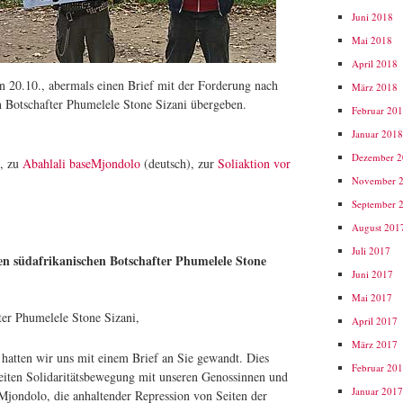
Juni 2018
Mai 2018
April 2018
n 20.10., abermals einen Brief mit der Forderung nach
März 2018
en Botschafter Phumelele Stone Sizani übergeben.
Februar 20
Januar 201
Dezember 
), zu
Abahlali baseMjondolo
(deutsch), zur
Soliaktion vor
November 
September 
August 201
Juli 2017
en südafrikanischen Botschafter Phumelele Stone
Juni 2017
Mai 2017
ter Phumelele Stone Sizani,
April 2017
März 2017
 hatten wir uns mit einem Brief an Sie gewandt. Dies
Februar 20
weiten Solidaritätsbewegung mit unseren Genossinnen und
Januar 201
jondolo, die anhaltender Repression von Seiten der