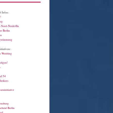
 Infos:
!
log
s Nord-Neukölln
r Berlin
in
gsräumung
tiativen:
m Wedding
idigen!
n
el 54
Strikers
seninitiative
euzberg
cheid Berlin
sel