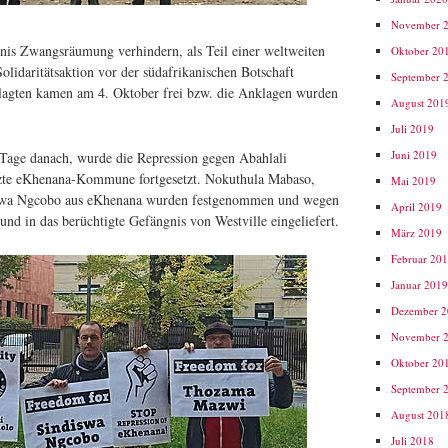
November 
nis Zwangsräumung verhindern, als Teil einer weltweiten
Oktober 20
olidaritätsaktion vor der südafrikanischen Botschaft
September 
agten kamen am 4. Oktober frei bzw. die Anklagen wurden
August 201
Juli 2019
Juni 2019
 Tage danach, wurde die Repression gegen Abahlali
zte eKhenana-Kommune fortgesetzt. Nokuthula Mabaso,
Mai 2019
wa Ngcobo aus eKhenana wurden festgenommen und wegen
April 2019
nd in das berüchtigte Gefängnis von Westville eingeliefert.
März 2019
Februar 20
Januar 201
Dezember 
November 
Oktober 20
September 
August 201
Juli 2018