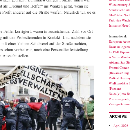
Wilhelmsburg S
ild als „Freund und Helfer“ ins Wanken gerät, wenn sie
Solidarische Ak
 Profit anderer auf die Straße werfen. Natürlich tun sie es
GloReiche Nach
Padovicz Watc
Initiative Neue 
e Fehler korrigiert, waren in ausreichender Zahl vor Ort
International:
g mit den Protestierenden in Kontakt. Und nachdem sie
European Actio
mit einer kleinen Schubserei auf der Straße suchten,
Droit au logeme
les schon vorbei war, noch eine Personalienfeststellung
La PAH (Spani
 Aussicht stellen.
A Varos Minden
Abitanti San Si
Frontul Comun 
(Bukarest/Cluj)
Radical Housin
Wielkopolskie 
(Poznan)
Ne da(vi)mo Be
Pravo na grad 
Zwangsräumung
ARCHIVE
April 2026