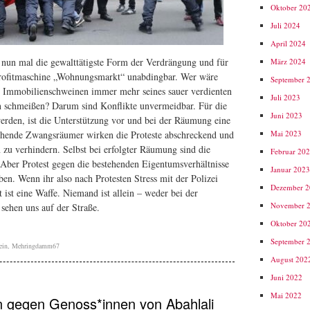
Oktober 20
Juli 2024
April 2024
un mal die gewalttätigste Form der Verdrängung und für
März 2024
Profitmaschine „Wohnungsmarkt“ unabdingbar. Wer wäre
September 
n Immobilienschweinen immer mehr seines sauer verdienten
Juli 2023
n schmeißen? Darum sind Konflikte unvermeidbar. Für die
Juni 2023
rden, ist die Unterstützung vor und bei der Räumung eine
Mai 2023
gehende Zwangsräumer wirken die Proteste abschreckend und
u verhindern. Selbst bei erfolgter Räumung sind die
Februar 20
. Aber Protest gegen die bestehenden Eigentumsverhältnisse
Januar 202
ben. Wenn ihr also nach Protesten Stress mit der Polizei
Dezember 
ät ist eine Waffe. Niemand ist allein – weder bei der
November 
ehen uns auf der Straße.
Oktober 20
September 
ein
,
Mehringdamm67
August 202
Juni 2022
Mai 2022
n gegen Genoss*innen von Abahlali