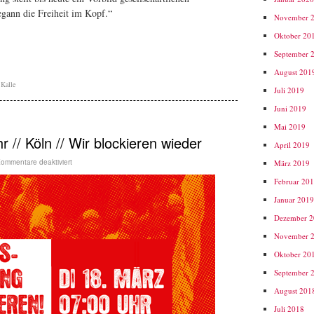
gann die Freiheit im Kopf.“
November 
Oktober 20
September 
August 201
,
Kalle
Juli 2019
Juni 2019
Mai 2019
r // Köln // Wir blockieren wieder
April 2019
ommentare deaktiviert
März 2019
Februar 20
Januar 201
Dezember 
November 
Oktober 20
September 
August 201
Juli 2018