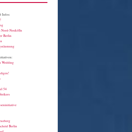
 Infos:
!
log
s Nord-Neukölln
r Berlin
in
gsräumung
tiativen:
m Wedding
idigen!
n
el 54
Strikers
seninitiative
euzberg
cheid Berlin
sel