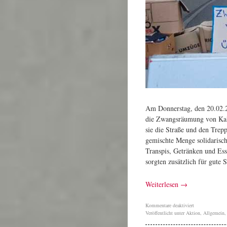
Am Donnerstag, den 20.02.2
die Zwangsräumung von Kall
sie die Straße und den Trepp
gemischte Menge solidarisc
Transpis, Getränken und Ess
sorgten zusätzlich für gute
Weiterlesen
→
Kommentare deaktiviert
Veröffentlicht unter
Aktion
,
Allgemein