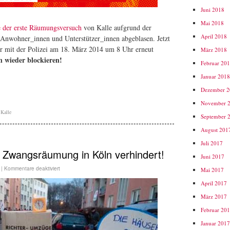
Juni 2018
Mai 2018
 der erste Räumungsversuch
von Kalle aufgrund der
April 2018
Anwohner_innen und Unterstützer_innen abgeblasen. Jetzt
her mit der Polizei am 18. März 2014 um 8 Uhr erneut
März 2018
 wieder blockieren!
Februar 20
Januar 201
Dezember 
November 
,
Kalle
September 
August 201
Juli 2017
// Zwangsräumung in Köln verhindert!
Juni 2017
|
Kommentare deaktiviert
Mai 2017
April 2017
März 2017
Februar 20
Januar 201