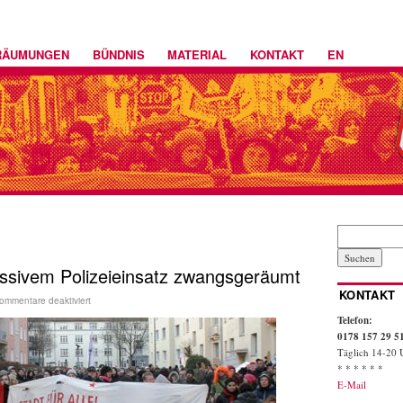
RÄUMUNGEN
BÜNDNIS
MATERIAL
KONTAKT
EN
assivem Polizeieinsatz zwangsgeräumt
KONTAKT
ommentare deaktiviert
Telefon:
0178 157 29 5
Täglich 14-20 
* * * * * *
E-Mail