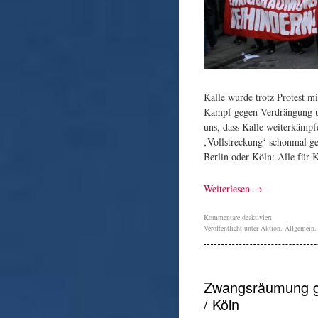
Kalle wurde trotz Protest m
Kampf gegen Verdrängung u
uns, dass Kalle weiterkämp
‚Vollstreckung‘ schonmal ge
Berlin oder Köln: Alle für K
Weiterlesen
→
Kommentare deaktiviert
Veröffentlicht unter
Aktion
,
Allgemein
Zwangsräumung ge
/ Köln