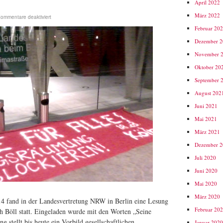
April 2022
März 2022
ommentare deaktiviert
Februar 20
Dezember 
November 
Oktober 20
September 
August 202
Juni 2021
Mai 2021
März 2021
Dezember 
Juli 2020
Juni 2020
Mai 2020
März 2020
4 fand in der Landesvertretung NRW in Berlin eine Lesung
Februar 20
 Böll statt. Eingeladen wurde mit den Worten „Seine
g stellt bis heute ein Vorbild gesellschaftlichen
Januar 202