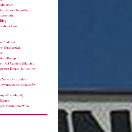
olidarisch
tion Neukölln (solA)
barschaft
hBlog
Berliner Linie
n Coalition
nt (Frankreich)
en)
kie (Budapest)
ro – CS Cantiere (Mailand)
pentru Dreptul la Locuire
g Network (London)
Stowarzyszenie Lokatorów
ograd! (Belgrad)
(Zagreb)
en Verhindern Wien