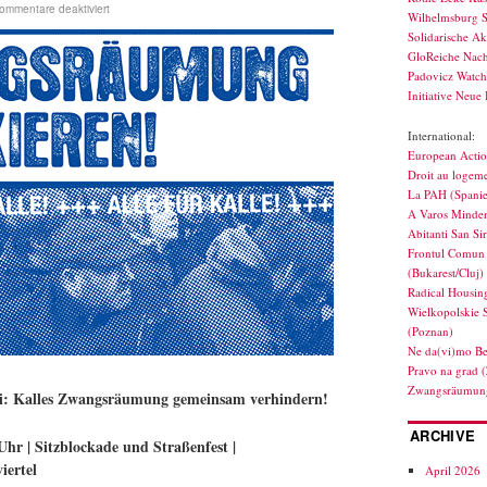
ommentare deaktiviert
Wilhelmsburg S
Solidarische Ak
GloReiche Nach
Padovicz Watc
Initiative Neue 
International:
European Actio
Droit au logeme
La PAH (Spani
A Varos Minden
Abitanti San Si
Frontul Comun 
(Bukarest/Cluj)
Radical Housin
Wielkopolskie 
(Poznan)
Ne da(vi)mo Be
Pravo na grad 
Zwangsräumung
rei: Kalles Zwangsräumung gemeinsam verhindern!
ARCHIVE
Uhr | Sitzblockade und Straßenfest |
iertel
April 2026