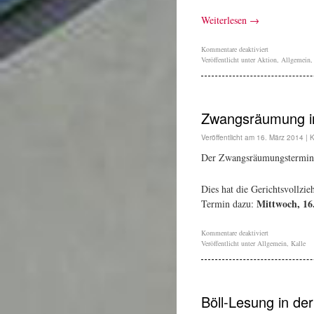
Weiterlesen
→
Kommentare deaktiviert
Veröffentlicht unter
Aktion
,
Allgemein
Zwangsräumung in
Veröffentlicht am
16. März 2014
|
K
Der Zwangsräumungstermin
Dies hat die Gerichtsvollzie
Mittwoch, 16.
Termin dazu:
Kommentare deaktiviert
Veröffentlicht unter
Allgemein
,
Kalle
Böll-Lesung in de