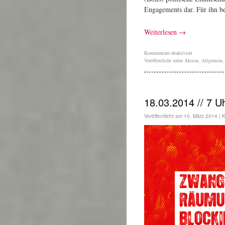
Engagements dar. Für ihn be
Weiterlesen
→
Kommentare deaktiviert
Veröffentlicht unter
Aktion
,
Allgemein
18.03.2014 // 7 Uh
Veröffentlicht am
10. März 2014
|
K