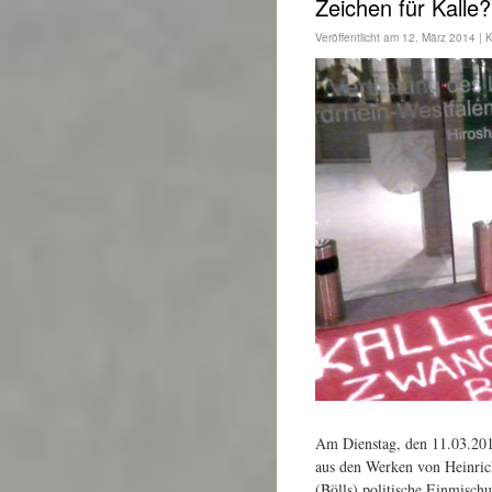
Zeichen für Kalle?
Veröffentlicht am
12. März 2014
|
K
Am Dienstag, den 11.03.201
aus den Werken von Heinrich
(Bölls) politische Einmischun