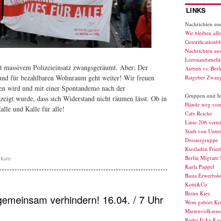
LINKS
Nachrichten und
Wir bleiben alle
Gentrificationb
Nachrichten au
Leerstandsmelde
it massivem Polizeieinsatz zwangsgeräumt. Aber: Der
Airbnb vs. Berl
nd für bezahlbaren Wohnraum geht weiter! Wir freuen
Ratgeber Zwan
fen wird und mit einer Spontandemo nach der
Gruppen und Ini
zeigt wurde, dass sich Widerstand nicht räumen lässt. Ob in
Hände weg vo
alle und Kalle für alle!
Cafe Reiche
Linie 206 verte
Stadt von Unte
Dossiergruppe
Kiezladen Fried
Berlin Migrant 
,
Kalle
Karla Pappel
Basta Erwerbslo
Kotti&Co
Bizim Kiez
meinsam verhindern! 16.04. / 7 Uhr
Wem gehört Kr
Mietenvolksents
Rothe Ecke Kas