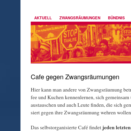
AKTUELL
ZWANGSRÄUMUNGEN
BÜNDNIS
Cafe gegen Zwangsräumungen
Hier kann man an­de­re von Zwangs­räu­mung be­tro
fee und Ku­chen ken­nen­ler­nen, sich ge­mein­sam 
aus­tau­schen und auch Leute fin­den, die sich ge­me
siert gegen ihre Zwangs­räu­mung weh­ren wol­l
jeden letzte
Das selbst­or­ga­ni­sier­te Café findet