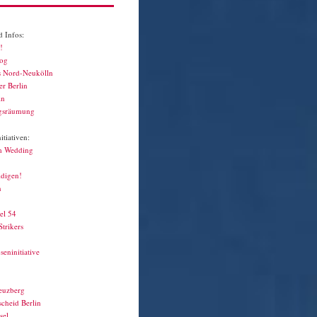
 Infos:
!
log
s Nord-Neukölln
r Berlin
in
gsräumung
tiativen:
m Wedding
idigen!
n
el 54
Strikers
seninitiative
euzberg
cheid Berlin
sel