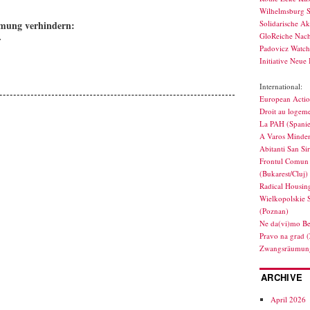
Wilhelmsburg S
mung verhindern:
Solidarische Ak
GloReiche Nach
r
Padovicz Watc
Initiative Neue 
International:
European Actio
Droit au logeme
La PAH (Spani
A Varos Minden
Abitanti San Si
Frontul Comun 
(Bukarest/Cluj)
Radical Housin
Wielkopolskie 
(Poznan)
Ne da(vi)mo Be
Pravo na grad 
Zwangsräumung
ARCHIVE
April 2026