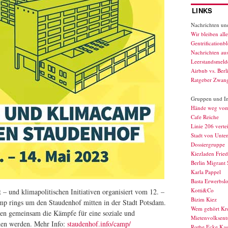
LINKS
Nachrichten und
Wir bleiben alle
Gentrificationb
Nachrichten au
Leerstandsmelde
Airbnb vs. Berl
Ratgeber Zwan
Gruppen und Ini
Hände weg vo
Cafe Reiche
Linie 206 verte
Stadt von Unte
Dossiergruppe
Kiezladen Fried
Berlin Migrant 
Karla Pappel
Basta Erwerbslo
Kotti&Co
t – und klimapolitischen Initiativen organisiert vom 12. –
Bizim Kiez
mp rings um den Staudenhof mitten in der Stadt Potsdam.
Wem gehört Kr
n gemeinsam die Kämpfe für eine soziale und
Mietenvolksents
den werden. Mehr Info:
staudenhof.info/camp/
Rothe Ecke Kas