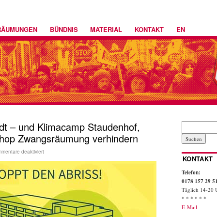
RÄUMUNGEN
BÜNDNIS
MATERIAL
KONTAKT
EN
adt – und Klimacamp Staudenhof,
shop Zwangsräumung verhindern
mentare deaktiviert
KONTAKT
Telefon:
0178 157 29 5
Täglich 14-20 
* * * * * *
E-Mail