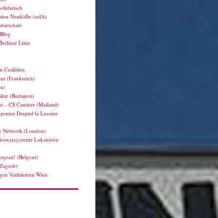
olidarisch
tion Neukölln (solA)
barschaft
hBlog
Berliner Linie
n Coalition
nt (Frankreich)
en)
kie (Budapest)
ro – CS Cantiere (Mailand)
pentru Dreptul la Locuire
g Network (London)
Stowarzyszenie Lokatorów
ograd! (Belgrad)
(Zagreb)
en Verhindern Wien