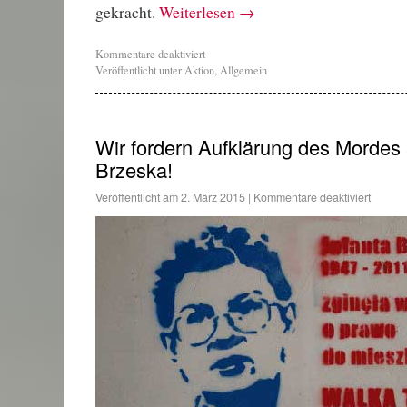
gekracht.
Weiterlesen
→
Kommentare deaktiviert
Veröffentlicht unter
Aktion
,
Allgemein
Wir fordern Aufklärung des Mordes 
Brzeska!
Veröffentlicht am
2. März 2015
|
Kommentare deaktiviert