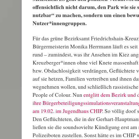
offensichtlich nicht darum, den Park wie sie
nutzbar“ zu machen, sondern um einen bewu
Nutzer*innengruppen.
Für das grüne Bezirksamt Friedrichshain-Kreuz
Bürgermeisterin Monika Herrmann läuft es seit e
rund – zumindest, was ihr Ansehen im Kiez ang
Kreuzberger*innen ohne viel Knete massenhaft
bzw. Obdachlosigkeit verdrängen, Geflüchtete 
auf sie hetzen, Familien vertreiben und ihnen d
wegnehmen wollen, und schließlich rassistisch
People of Colour. Nun
entglitt dem Bezirk und
ihre Bürgerbeteiligungssimulationsveranstaltun
am 19.02. im Jugendhaus CHIP
. So völlig doof 
Den Geflüchteten, die in der Gerhart-Hauptma
ließen sie die soundsovielte Kündigung erst am
Polizeiboten zustellen. Sonst hätte es im CHIP