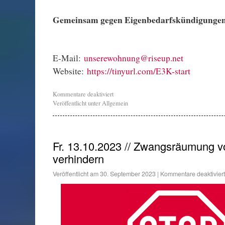
Gemeinsam gegen Eigenbedarfskündigunge
E-Mail:
unserewohnung@riseup.net
Website:
https://tinyurl.com/E3K-start
Kommentare deaktiviert
Veröffentlicht unter
Allgemein
Fr. 13.10.2023 // Zwangsräumung v
verhindern
Veröffentlicht am
30. September 2023
|
Kommentare deaktiviert