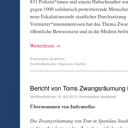
831 Polizist*innen und einem Hubschrauber w
gegen 1000 solidarisch protestierende Mensche
neue Eskalationsstufe staatlicher Durchsetzung 
Vermieter*inneninteressen hat das Thema Zwa
öffentliche Bewusstsein und in die Medien beför
Weiterlesen
→
Kommentare deaktiviert
Veröffentlicht unter
Allgemein
,
Guelbol
Bericht von Toms Zwangsräumung 
Veröffentlicht am
19. Juli 2013
|
Kommentare deaktiviert
Übernommen von Indymedia:
Die Zwangsräumung von Tom in Spandau-Staak
nicht verhindert werden. Zwischenzeitlich gab e