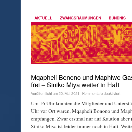
AKTUELL
ZWANGSRÄUMUNGEN
BÜNDNIS
Mqapheli Bonono und Maphiwe Gas
frei – Siniko Miya weiter in Haft
Veröffentlicht am
20. Mai 2021
|
Kommentare deaktiviert
Um 16 Uhr konnten die Mitglieder und Unterstüt
Uhr vor Ort waren, Mqapheli Bonono und Maphi
empfangen. Zwar erstmal nur auf Kaution aber 
Siniko Miya ist leider immer noch in Haft. Weite