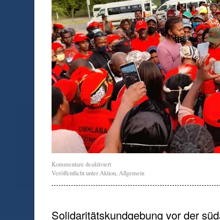
Kommentare deaktiviert
Veröffentlicht unter
Aktion
,
Allgemein
Solidaritätskundgebung vor der süd