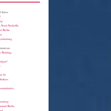
 Infos:
!
log
s Nord-Neukölln
r Berlin
in
gsräumung
tiativen:
m Wedding
idigen!
n
el 54
Strikers
seninitiative
euzberg
cheid Berlin
sel