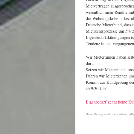
Mietverträgen ausgesprochen.
wesentlich mehr Rendite mit
der Wohnungskrise in fast a
Deutsche Mieterbund, dass i
Mietrechtsprozesse um 5% z
Eigenbedarfskündigungen ist
Tendenz in den vergangenen
Wir Mieter:innen haben sel
dort.
Setzen wir Mieter:innen uns
Führen wir Mieter:innen un
Kommt zur Kundgebung der s
ab 9:30 Uhr!
Eigenbedarf kennt keine 
Dieser Beitrag wurde unter
Aktion
,
All