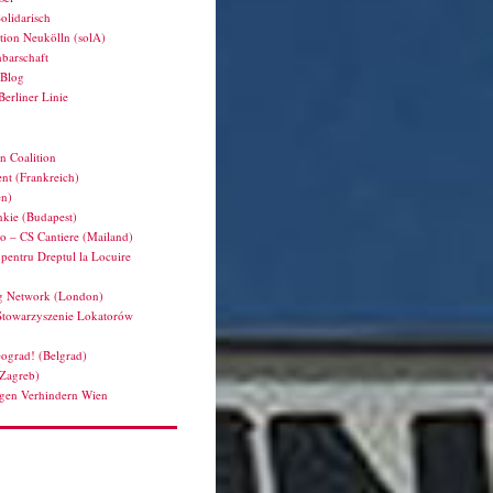
olidarisch
tion Neukölln (solA)
barschaft
hBlog
Berliner Linie
n Coalition
nt (Frankreich)
en)
kie (Budapest)
ro – CS Cantiere (Mailand)
pentru Dreptul la Locuire
g Network (London)
Stowarzyszenie Lokatorów
ograd! (Belgrad)
(Zagreb)
en Verhindern Wien