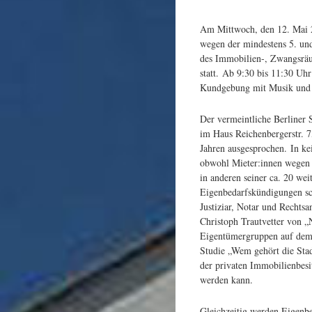
Am Mittwoch, den 12. Mai 2
wegen der mindestens 5. un
des Immobilien-, Zwangsrä
statt. Ab 9:30 bis 11:30 Uh
Kundgebung mit Musik und i
Der vermeintliche Berliner 
im Haus Reichenbergerstr. 7
Jahren ausgesprochen. In ke
obwohl Mieter:innen wegen
in anderen seiner ca. 20 we
Eigenbedarfskündigungen sch
Justiziar, Notar und Rechts
Christoph Trautvetter von „
Eigentümergruppen auf dem B
Studie „Wem gehört die Stad
der privaten Immobilienbesi
werden kann.
Gleichzeitig werden Eigenbe