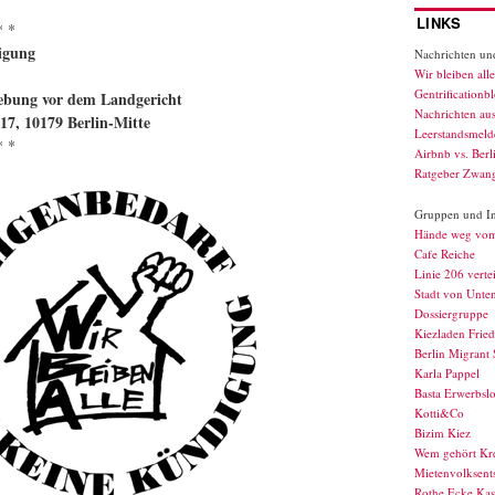
LINKS
* *
igung
Nachrichten und
Wir bleiben alle
Gentrificationb
ebung vor dem Landgericht
Nachrichten au
-17, 10179 Berlin-Mitte
Leerstandsmelde
* *
Airbnb vs. Berl
Ratgeber Zwan
Gruppen und Ini
Hände weg vo
Cafe Reiche
Linie 206 verte
Stadt von Unte
Dossiergruppe
Kiezladen Fried
Berlin Migrant 
Karla Pappel
Basta Erwerbslo
Kotti&Co
Bizim Kiez
Wem gehört Kr
Mietenvolksents
Rothe Ecke Kas