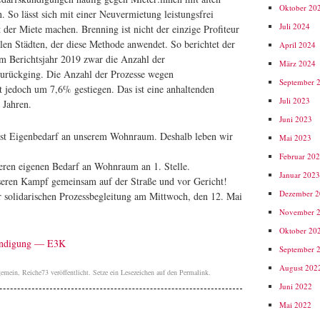
Oktober 20
 So lässt sich mit einer Neuvermietung leistungsfrei
Juli 2024
 der Miete machen. Brenning ist nicht der einzige Profiteur
llen Städten, der diese Methode anwendet. So berichtet der
April 2024
m Berichtsjahr 2019 zwar die Anzahl der
März 2024
urückging. Die Anzahl der Prozesse wegen
September 
 jedoch um 7,6% gestiegen. Das ist eine anhaltenden
Juli 2023
 Jahren.
Juni 2023
bst Eigenbedarf an unserem Wohnraum. Deshalb leben wir
Mai 2023
Februar 20
eren eigenen Bedarf an Wohnraum an 1. Stelle.
Januar 202
seren Kampf gemeinsam auf der Straße und vor Gericht!
Dezember 
olidarischen Prozessbegleitung am Mittwoch, den 12. Mai
November 
Oktober 20
Kündigung — E3K
September 
August 202
gemein
,
Reiche73
veröffentlicht. Setze ein Lesezeichen auf den
Permalink
.
Juni 2022
Mai 2022