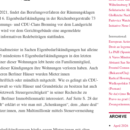
Wilhelmsburg S
Solidarische Ak
021, findet das Berufungsverfahren der Räumungsklagen
GloReiche Nach
d 6. Eigenbedarfskündigung in der Reichenbergerstraße 73
Padovicz Watc
umungs- und CDU-Clans Brenning vor dem Landgericht
Initiative Neue 
r wird vor dem Gerichtsgebäude eine angemeldete
nformativen Redebeiträgen stattfinden.
International:
European Actio
Droit au logeme
Stadtmeister in Sachen Eigenbedarfskündigungen hat alleine
La PAH (Spani
3 mindestens 6 Eigenbedarfskündigungen in den letzten
A Varos Minden
iner dieser Wohnungen lebt heute ein Familienmitglied,
Abitanti San Si
 dieser Kündigungen ihre Wohnungen verloren haben. Auch
Frontul Comun 
(Bukarest/Cluj)
iteren Berliner Häuser wurden Mieter:innen
Radical Housin
riftlich oder mündlich mitgeteilt. Wie es gelingt als CDU-
Wielkopolskie 
anwalt so viele Häuser und Grundstücke zu besitzen hat auch
(Poznan)
Netzwerk Steuergerechtigkeit“ in seiner Recherche zu
Ne da(vi)mo Be
erliner Immobilienmarkt interessiert. Auf Seite S. 28 der
Pravo na grad 
t“ erklärt er wie man mit „Schenkungen“, dem „share deal“
Zwangsräumung
tzer:innen, zum Multimillionär mittels Steuervermeidung
ARCHIVE
April 2026
darfskündigungen häufig gegen Mieter:innen mit alten