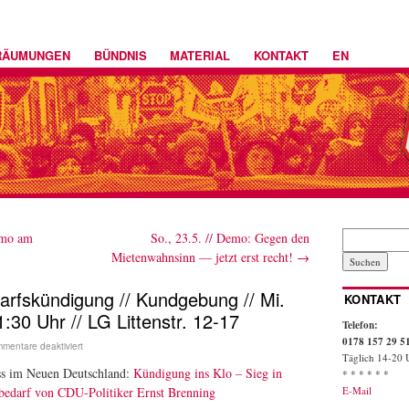
RÄUMUNGEN
BÜNDNIS
MATERIAL
KONTAKT
EN
emo am
So., 23.5. // Demo: Gegen den
Mietenwahnsinn — jetzt erst recht!
→
rfskündigung // Kundgebung // Mi.
KONTAKT
1:30 Uhr // LG Littenstr. 12-17
Telefon:
0178 157 29 5
mentare deaktiviert
Täglich 14-20 
ss im Neuen Deutschland:
Kündigung ins Klo – Sieg in
* * * * * *
E-Mail
nbedarf von CDU-Politiker Ernst Brenning