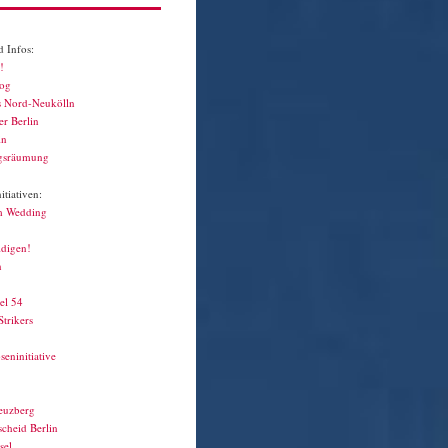
 Infos:
!
log
s Nord-Neukölln
r Berlin
in
gsräumung
tiativen:
m Wedding
idigen!
n
el 54
Strikers
seninitiative
euzberg
cheid Berlin
sel