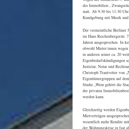
des Immobilien-, Zwangsrä
statt. Ab 9:30 bis 11:30 Uh
Kundgebung mit Musik und i
Der vermeintliche Berliner 
im Haus Reichenbergerstr. 7
Jahren ausgesprochen. In ke
obwohl Mieter:innen wegen
in anderen seiner ca. 20 we
Eigenbedarfskündigungen sch
Justiziar, Notar und Rechts
Christoph Trautvetter von „
Eigentümergruppen auf dem B
Studie „Wem gehört die Stad
der privaten Immobilienbesi
werden kann.
Gleichzeitig werden Eigenbe
Mietverträgen ausgesprochen.
wesentlich mehr Rendite mit
der Wohnungskrise in fast a