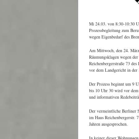
Mi 24.03. von 8:30-10:30 U
Prozessbegleitung zum Beru
wegen Eigenbedarf des Bren
Am Mittwoch, den 24. März 
Räumungsklagen wegen der m
Reichenbergerstraße 73 de
vor dem Landgericht in der L
Der Prozess beginnt um 9 Uh
bis 10 Uhr 30 wird vor dem
und informativen Redebeiträg
Der vermeintliche Berliner 
im Haus Reichenbergerstr. 7
Jahren ausgesprochen.
In keiner dieser Wohnungen 