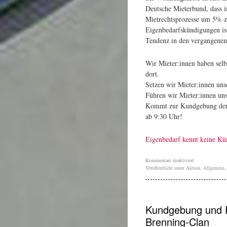
Deutsche Mieterbund, dass i
Mietrechtsprozesse um 5% z
Eigenbedarfskündigungen ist
Tendenz in den vergangenen
Wir Mieter:innen haben sel
dort.
Setzen wir Mieter:innen uns
Führen wir Mieter:innen un
Kommt zur Kundgebung der s
ab 9:30 Uhr!
Eigenbedarf kennt keine 
Kommentare deaktiviert
Veröffentlicht unter
Aktion
,
Allgemein
Kundgebung und P
Brenning-Clan