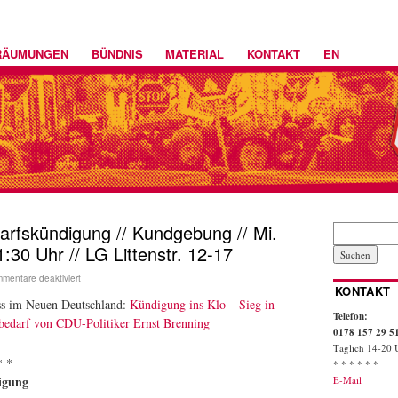
RÄUMUNGEN
BÜNDNIS
MATERIAL
KONTAKT
EN
rfskündigung // Kundgebung // Mi.
1:30 Uhr // LG Littenstr. 12-17
mentare deaktiviert
KONTAKT
ss im Neuen Deutschland:
Kündigung ins Klo – Sieg in
Telefon:
nbedarf von CDU-Politiker Ernst Brenning
0178 157 29 5
Täglich 14-20 
* *
* * * * * *
igung
E-Mail