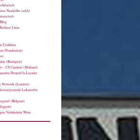
olidarisch
tion Neukölln (solA)
barschaft
hBlog
Berliner Linie
n Coalition
nt (Frankreich)
en)
kie (Budapest)
ro – CS Cantiere (Mailand)
pentru Dreptul la Locuire
g Network (London)
Stowarzyszenie Lokatorów
ograd! (Belgrad)
(Zagreb)
en Verhindern Wien