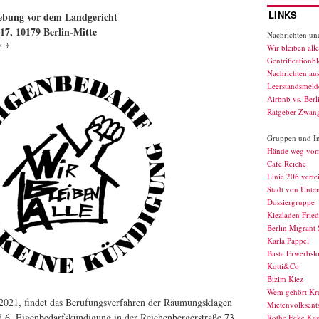
LINKS
ebung vor dem Landgericht
-17, 10179 Berlin-Mitte
Nachrichten und
* *
Wir bleiben alle
Gentrificationb
Nachrichten au
Leerstandsmelde
Airbnb vs. Berl
Ratgeber Zwan
Gruppen und Ini
Hände weg vo
Cafe Reiche
Linie 206 verte
Stadt von Unte
Dossiergruppe
Kiezladen Fried
Berlin Migrant 
Karla Pappel
Basta Erwerbslo
Kotti&Co
Bizim Kiez
Wem gehört Kr
021, findet das Berufungsverfahren der Räumungsklagen
Mietenvolksents
d 6. Eigenbedarfskündigung in der Reichenbergerstraße 73
Rothe Ecke Kas