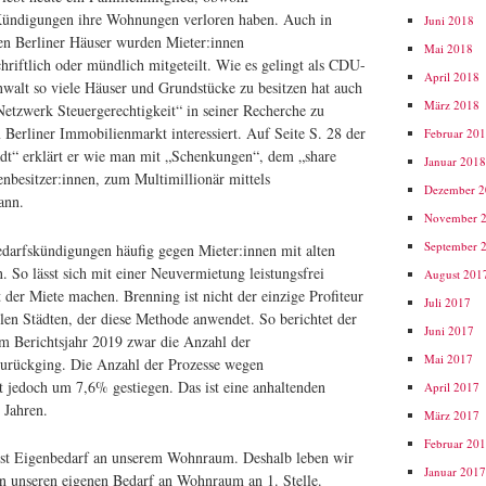
Kündigungen ihre Wohnungen verloren haben. Auch in
Juni 2018
ren Berliner Häuser wurden Mieter:innen
Mai 2018
riftlich oder mündlich mitgeteilt. Wie es gelingt als CDU-
April 2018
anwalt so viele Häuser und Grundstücke zu besitzen hat auch
März 2018
Netzwerk Steuergerechtigkeit“ in seiner Recherche zu
erliner Immobilienmarkt interessiert. Auf Seite S. 28 der
Februar 20
dt“ erklärt er wie man mit „Schenkungen“, dem „share
Januar 201
enbesitzer:innen, zum Multimillionär mittels
Dezember 
ann.
November 
September 
darfskündigungen häufig gegen Mieter:innen mit alten
 So lässt sich mit einer Neuvermietung leistungsfrei
August 201
 der Miete machen. Brenning ist nicht der einzige Profiteur
Juli 2017
llen Städten, der diese Methode anwendet. So berichtet der
Juni 2017
m Berichtsjahr 2019 zwar die Anzahl der
Mai 2017
urückging. Die Anzahl der Prozesse wegen
 jedoch um 7,6% gestiegen. Das ist eine anhaltenden
April 2017
 Jahren.
März 2017
Februar 20
bst Eigenbedarf an unserem Wohnraum. Deshalb leben wir
Januar 201
en unseren eigenen Bedarf an Wohnraum an 1. Stelle.