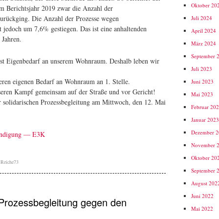
Oktober 20
m Berichtsjahr 2019 zwar die Anzahl der
urückging. Die Anzahl der Prozesse wegen
Juli 2024
 jedoch um 7,6% gestiegen. Das ist eine anhaltenden
April 2024
 Jahren.
März 2024
September 
bst Eigenbedarf an unserem Wohnraum. Deshalb leben wir
Juli 2023
eren eigenen Bedarf an Wohnraum an 1. Stelle.
Juni 2023
seren Kampf gemeinsam auf der Straße und vor Gericht!
Mai 2023
olidarischen Prozessbegleitung am Mittwoch, den 12. Mai
Februar 20
Januar 202
Dezember 
Kündigung — E3K
November 
Oktober 20
,
Reiche73
September 
August 202
Juni 2022
rozessbegleitung gegen den
Mai 2022