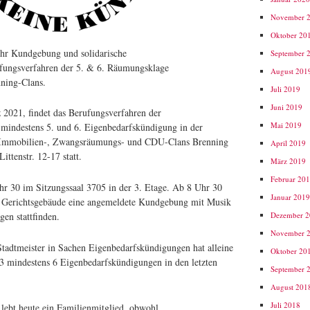
November 
Oktober 20
hr Kundgebung und solidarische
September 
fungsverfahren der 5. & 6. Räumungsklage
August 201
ning-Clans.
Juli 2019
Juni 2019
2021, findet das Berufungsverfahren der
Mai 2019
indestens 5. und 6. Eigenbedarfskündigung in der
s Immobilien-, Zwangsräumungs- und CDU-Clans Brenning
April 2019
ittenstr. 12-17 statt.
März 2019
Februar 20
r 30 im Sitzungssaal 3705 in der 3. Etage. Ab 8 Uhr 30
Januar 201
 Gerichtsgebäude eine angemeldete Kundgebung mit Musik
Dezember 
en stattfinden.
November 
Stadtmeister in Sachen Eigenbedarfskündigungen hat alleine
Oktober 20
3 mindestens 6 Eigenbedarfskündigungen in den letzten
September 
August 201
Juli 2018
lebt heute ein Familienmitglied, obwohl