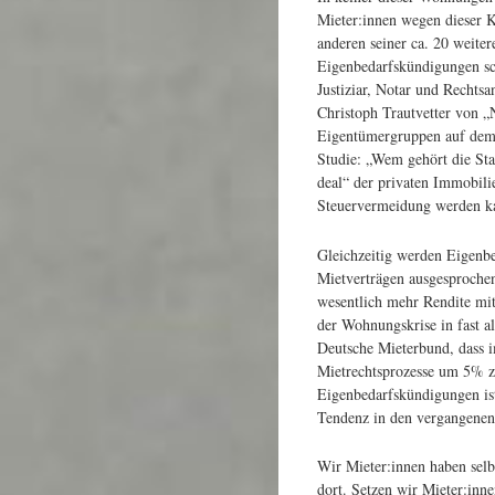
Mieter:innen wegen dieser 
anderen seiner ca. 20 weite
Eigenbedarfskündigungen sch
Justiziar, Notar und Rechts
Christoph Trautvetter von „
Eigentümergruppen auf dem B
Studie: „Wem gehört die Sta
deal“ der privaten Immobili
Steuervermeidung werden k
Gleichzeitig werden Eigenbe
Mietverträgen ausgesprochen.
wesentlich mehr Rendite mit
der Wohnungskrise in fast a
Deutsche Mieterbund, dass i
Mietrechtsprozesse um 5% z
Eigenbedarfskündigungen ist
Tendenz in den vergangenen
Wir Mieter:innen haben sel
dort. Setzen wir Mieter:inn