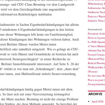
Wilhelmsburg S
umungs- und CDU-Clans Brenning vor dem Landgericht
Solidarische Ak
r wird vor dem Gerichtsgebäude eine angemeldete
GloReiche Nach
nformativen Redebeiträgen stattfinden.
Padovicz Watc
Initiative Neue 
Stadtmeister in Sachen Eigenbedarfskündigungen hat alleine
3 mindestens 6 Eigenbedarfskündigungen in den letzten
International:
European Actio
iner dieser Wohnungen lebt heute ein Familienmitglied,
Droit au logeme
 dieser Kündigungen ihre Wohnungen verloren haben. Auch
La PAH (Spani
iteren Berliner Häuser wurden Mieter:innen
A Varos Minden
riftlich oder mündlich mitgeteilt. Wie es gelingt als CDU-
Abitanti San Si
anwalt so viele Häuser und Grundstücke zu besitzen hat auch
Frontul Comun 
Netzwerk Steuergerechtigkeit“ in seiner Recherche zu
(Bukarest/Cluj)
Radical Housin
erliner Immobilienmarkt interessiert. Auf Seite S. 28 der
Wielkopolskie 
t“ erklärt er wie man mit „Schenkungen“, dem „share deal“
(Poznan)
tzer:innen, zum Multimillionär mittels Steuervermeidung
Ne da(vi)mo Be
Pravo na grad 
Zwangsräumung
darfskündigungen häufig gegen Mieter:innen mit alten
ARCHIVE
 So lässt sich mit einer Neuvermietung leistungsfrei
 der Miete machen. Brenning ist nicht der einzige Profiteur
April 2026
llen Städten, der diese Methode anwendet. So berichtet der