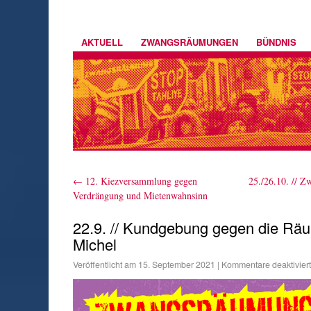
AKTUELL
ZWANGSRÄUMUNGEN
BÜNDNIS
←
12. Kiezversammlung gegen
25./26.10. // 
Verdrängung und Mietenwahnsinn
22.9. // Kundgebung gegen die Rä
Michel
Veröffentlicht am
15. September 2021
|
Kommentare deaktiviert