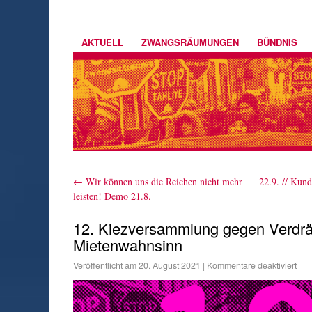
AKTUELL
ZWANGSRÄUMUNGEN
BÜNDNIS
←
Wir können uns die Reichen nicht mehr
22.9. // Kun
leisten! Demo 21.8.
12. Kiezversammlung gegen Verdr
Mietenwahnsinn
Veröffentlicht am
20. August 2021
|
Kommentare deaktiviert