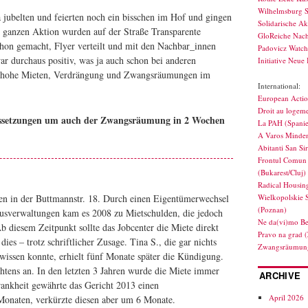
Wilhelmsburg S
 jubelten und feierten noch ein bisschen im Hof und gingen
Solidarische Ak
 ganzen Aktion wurden auf der Straße Transparente
GloReiche Nach
hon gemacht, Flyer verteilt und mit den Nachbar_innen
Padovicz Watc
r durchaus positiv, was ja auch schon bei anderen
Initiative Neue 
 hohe Mieten, Verdrängung und Zwangsräumungen im
International:
European Actio
Droit au logeme
aussetzungen um auch der Zwangsräumung in 2 Wochen
La PAH (Spani
A Varos Minden
Abitanti San Si
Frontul Comun 
(Bukarest/Cluj)
Radical Housin
Wielkopolskie 
hren in der Buttmannstr. 18. Durch einen Eigentümerwechsel
(Poznan)
usverwaltungen kam es 2008 zu Mietschulden, die jedoch
Ne da(vi)mo Be
b diesem Zeitpunkt sollte das Jobcenter die Miete direkt
Pravo na grad 
ies – trotz schriftlicher Zusage. Tina S., die gar nichts
Zwangsräumung
wissen konnte, erhielt fünf Monate später die Kündigung.
chtens an. In den letzten 3 Jahren wurde die Miete immer
ARCHIVE
ankheit gewährte das Gericht 2013 einen
April 2026
onaten, verkürzte diesen aber um 6 Monate.