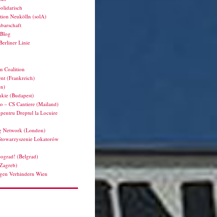
olidarisch
tion Neukölln (solA)
barschaft
hBlog
Berliner Linie
n Coalition
nt (Frankreich)
en)
kie (Budapest)
ro – CS Cantiere (Mailand)
pentru Dreptul la Locuire
g Network (London)
Stowarzyszenie Lokatorów
ograd! (Belgrad)
(Zagreb)
en Verhindern Wien