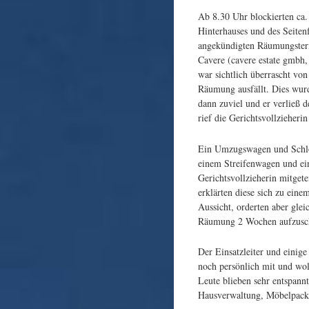
Ab 8.30 Uhr blockierten ca
Hinterhauses und des Seiten
angekündigten Räumungster
Cavere (cavere estate gmbh
war sichtlich überrascht von
Räumung ausfällt. Dies wur
dann zuviel und er verließ d
rief die Gerichtsvollzieherin
Ein Umzugswagen und Schloss
einem Streifenwagen und ei
Gerichtsvollzieherin mitget
erklärten diese sich zu eine
Aussicht, orderten aber glei
Räumung 2 Wochen aufzusc
Der Einsatzleiter und einige
noch persönlich mit und wol
Leute blieben sehr entspannt
Hausverwaltung, Möbelpacke