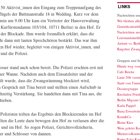
LINKS
. 50 Aktivist_innen den Eingang zum Treppenaufgang des
flügels der Buttmanstraße 18 in Wedding. Kurz vor dem
Nachrichten und
min um 9.00 Uhr kam ein Vertreter der Hausverwaltung
Wir bleiben alle
, Kurfürstendamm 103/104, 10711 Berlin) in den Hof. Er
Gentrificationb
Nachrichten au
 der Blockade. Ihm wurde freundlich erklärt, dass die
Leerstandsmelde
de dann mit lauten Sprechchören bestärkt. Das war ihm
Airbnb vs. Berl
en Hof wieder, begleitet von einigen Aktivist_innen, und
Ratgeber Zwan
 und die Polizei.
Gruppen und Ini
Hände weg vo
er stand auch schon bereit. Die Polizei erschien erst mit
Cafe Reiche
ner Wanne. Nachdem auch dem Einsatzleiter und der
Linie 206 verte
eilt wurde, dass die Zwangsräumung blockiert wird,
Stadt von Unte
m Gespräch mit Tina bereit und stellten einen Aufschub in
Dossiergruppe
chzeitig Verstärkung. Sie handelten dann mit Tina aus, die
Kiezladen Fried
hieben.
Berlin Migrant 
Karla Pappel
Basta Erwerbslo
 Polizisten teilten das Ergebnis den Blockierenden im Hof
Kotti&Co
lten die Leute dazu bewegen den Hof zu verlassen aber die
Bizim Kiez
 und im Hof. So zogen Polizei, Gerichtsvollzieherin,
Wem gehört Kr
r und Schlosser von dannen.
Mietenvolksents
Rothe Ecke Kas