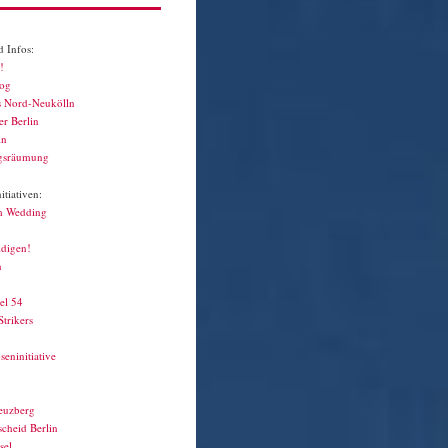
 Infos:
!
log
s Nord-Neukölln
r Berlin
in
gsräumung
tiativen:
m Wedding
idigen!
n
el 54
Strikers
seninitiative
euzberg
cheid Berlin
sel