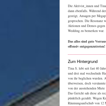
Die Aktivist_innen und Tina
dann ebenfalls. Während der
gezeigt, Ansagen per Megap
gesprochen. Die Resonanz wa
Aktionen und Demos gegen
Wedding zu bemerken war.
Das alles sind gute Vorr
offensiv entgegenzutreten!
Zum Hintergrund
Tina S. lebt seit fast 40 Ja
und drei mal wechselnde Ha
von ihr beglichen wurden. A
überweisen, doch versäumte d
von der ausstehenden Miete 
Das Gericht sah diese als re
pünktlich gezahlt. Wegen Kr
Räumungsaufschub von 12 M