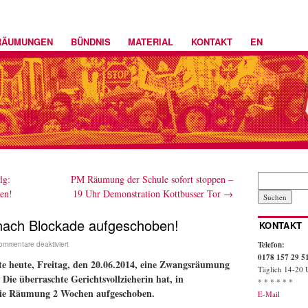
RÄUMUNGEN
BÜNDNIS
MATERIAL
KONTAKT
EN
lg:
PM Räumung der Schule sofort stoppen –
en!
19 Uhr Demonstration Kottbusser Tor
→
ach Blockade aufgeschoben!
KONTAKT
Telefon:
ommentare deaktiviert
0178 157 29 5
e heute, Freitag, den 20.06.2014, eine Zwangsräumung
Täglich 14-20 
 Die überraschte Gerichtsvollzieherin hat, in
* * * * * *
 die Räumung 2 Wochen aufgeschoben.
E-Mail