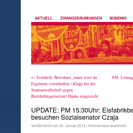
AKTUELL
ZWANGSRÄUMUNGEN
BÜNDNIS
←
Eisfabrik: Bewohner_innen wird ihr
PM: Lösung
Eigentum vorenthalten / Klage bei der
Staatsanwaltschaft gegen
Bezirksbürgermeister Hanke eingereicht
UPDATE: PM 15:30Uhr: Eisfabrikb
besuchen Sozialsenator Czaja
Veröffentlicht am
30. Januar 2014
|
Kommentare deaktiviert