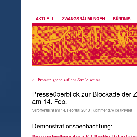
AKTUELL
ZWANGSRÄUMUNGEN
BÜNDNIS
←
Proteste gehen auf der Straße weiter
Presseüberblick zur Blockade der
am 14. Feb.
Veröffentlicht am
14. Februar 2013
|
Kommentare deaktiviert
Demonstrationsbeobachtung:
Pressemitteilung des AKJ-Berlin:
Polizei rä