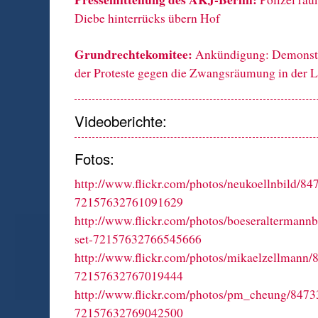
Diebe hinterrücks übern Hof
Grundrechtekomitee:
Ankündigung: Demonstr
der Proteste gegen die Zwangsräumung in der L
Videoberichte:
Fotos:
http://www.flickr.com/photos/neukoellnbild/84
72157632761091629
http://www.flickr.com/photos/boeseraltermannb
set-72157632766545666
http://www.flickr.com/photos/mikaelzellmann/
72157632767019444
http://www.flickr.com/photos/pm_cheung/84733
72157632769042500