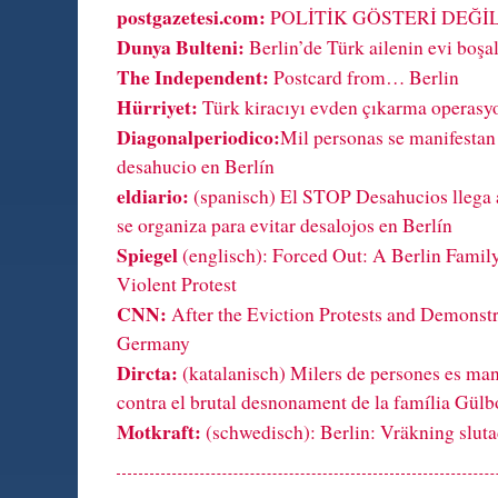
postgazetesi.com:
POLİTİK GÖSTERİ DEĞİ
Dunya Bulteni:
Berlin’de Türk ailenin evi boşal
The Independent:
Postcard from… Berlin
Hürriyet:
Türk kiracıyı evden çıkarma operasy
Diagonalperiodico:
Mil personas se manifestan
desahucio en Berlín
eldiario:
(spanisch) El STOP Desahucios llega 
se organiza para evitar desalojos en Berlín
Spiegel
(englisch): Forced Out: A Berlin Famil
Violent Protest
CNN:
After the Eviction Protests and Demonstra
Germany
Dircta:
(katalanisch) Milers de persones es man
contra el brutal desnonament de la família Gülb
Motkraft:
(schwedisch): Berlin: Vräkning sluta