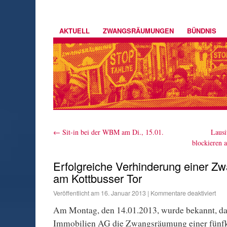
AKTUELL
ZWANGSRÄUMUNGEN
BÜNDNIS
←
Sit-in bei der WBM am Di., 15.01.
Lausi
blockieren 
Erfolgreiche Verhinderung einer 
am Kottbusser Tor
Veröffentlicht am
16. Januar 2013
|
Kommentare deaktiviert
Am Montag, den 14.01.2013, wurde bekannt, d
Immobilien AG die Zwangsräumung einer fünfk