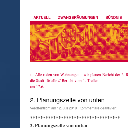
AKTUELL
ZWANGSRÄUMUNGEN
BÜNDNIS
←
Alle reden von Wohnungen – wir planen
Bericht der 2. 
die Stadt für alle // Bericht vom 1. Treffen
am 17.6.
2. Planungszelle von unten
Veröffentlicht am
12. Juli 2018
|
Kommentare deaktiviert
***********************************
2. Planungszelle von unten