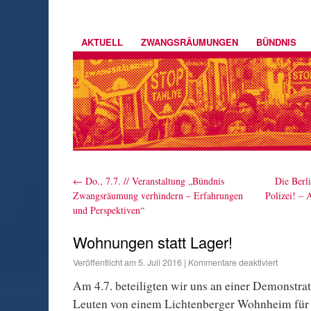
AKTUELL
ZWANGSRÄUMUNGEN
BÜNDNIS
←
Do., 7.7. // Veranstaltung „Bündnis
Die Berl
Zwangsräumung verhindern – Erfahrungen
Polizei! –
und Perspektiven“
Wohnungen statt Lager!
Veröffentlicht am
5. Juli 2016
|
Kommentare deaktiviert
Am 4.7. beteiligten wir uns an einer Demonstrat
Leuten von einem Lichtenberger Wohnheim für 