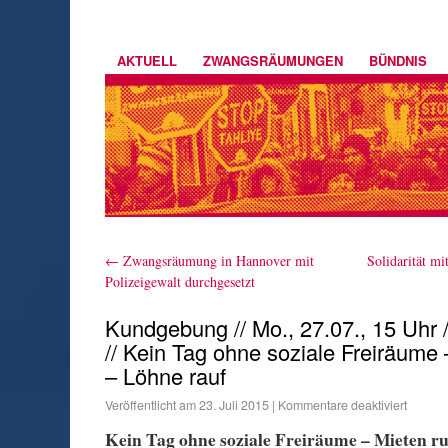
AKTUELL
ZWANGSRÄUMUNGEN
BÜNDNIS
←
Zwangsräumung in Hannover mit
Solidarität m
Polizeigewalt durchgesetzt
Kundgebung // Mo., 27.07., 15 Uhr /
// Kein Tag ohne soziale Freiräume 
– Löhne rauf
Veröffentlicht am
23. Juli 2015
|
Kommentare deaktiviert
Kein Tag ohne soziale Freiräume – Mieten r