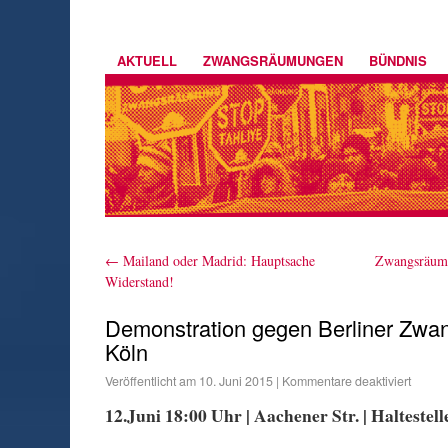
AKTUELL
ZWANGSRÄUMUNGEN
BÜNDNIS
←
Mailand oder Madrid: Hauptsache
Zwangsräumu
Widerstand!
Demonstration gegen Berliner Zwa
Köln
Veröffentlicht am
10. Juni 2015
|
Kommentare deaktiviert
12.Juni 18:00 Uhr | Aachener Str. | Halteste