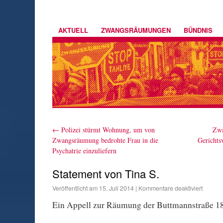
AKTUELL
ZWANGSRÄUMUNGEN
BÜNDNIS
←
Polizei stürmt Wohnung, um von
Zwa
Zwangsräumung bedrohte Frau in die
Gerichts
Psychatrie einzuliefern
Statement von Tina S.
Veröffentlicht am
15. Juli 2014
|
Kommentare deaktiviert
Ein Appell zur Räumung der Buttmannstraße 1