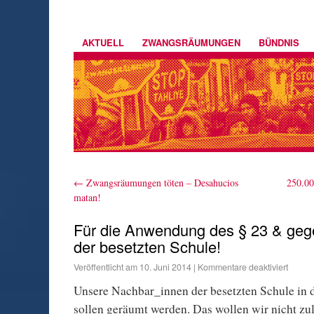
AKTUELL
ZWANGSRÄUMUNGEN
BÜNDNIS
←
Zwangsräumungen töten – Desahucios
250.0
matan!
Für die Anwendung des § 23 & ge
der besetzten Schule!
Veröffentlicht am
10. Juni 2014
|
Kommentare deaktiviert
Unsere Nachbar_innen der besetzten Schule in 
sollen geräumt werden. Das wollen wir nicht zu