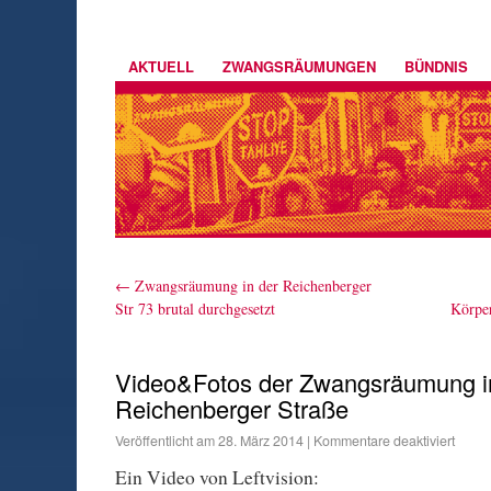
AKTUELL
ZWANGSRÄUMUNGEN
BÜNDNIS
←
Zwangsräumung in der Reichenberger
Str 73 brutal durchgesetzt
Körper
Video&Fotos der Zwangsräumung i
Reichenberger Straße
Veröffentlicht am
28. März 2014
|
Kommentare deaktiviert
Ein Video von Leftvision: