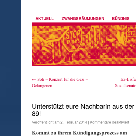
AKTUELL
ZWANGSRÄUMUNGEN
BÜNDNIS
←
Soli – Konzert für die Gezi –
Ex-Eisfa
Gefangenen
Sozialsenat
Unterstützt eure Nachbarin aus der 
89!
Veröffentlicht am
2. Februar 2014
|
Kommentare deaktiviert
Kommt zu ihrem Kündigungsprozess am