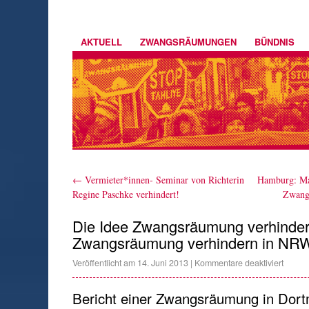
AKTUELL
ZWANGSRÄUMUNGEN
BÜNDNIS
←
Vermieter*innen- Seminar von Richterin
Hamburg: Ma
Regine Paschke verhindert!
Zwang
Die Idee Zwangsräumung verhindern
Zwangsräumung verhindern in NR
Veröffentlicht am
14. Juni 2013
|
Kommentare deaktiviert
Bericht einer Zwangsräumung in Dor