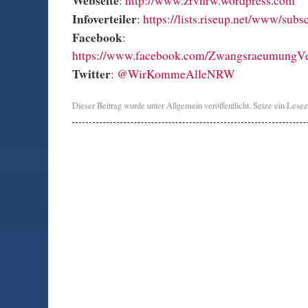
:
http://www.zrvnrw.wordpress.com
Infoverteiler
:
https://lists.riseup.net/www/subs
Facebook
:
https://www.facebook.com/ZwangsraeumungV
Twitter
:
@WirKommeAlleNRW
Dieser Beitrag wurde unter
Allgemein
veröffentlicht. Setze ein Lese