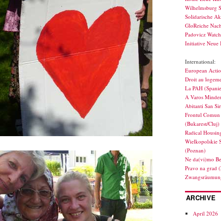
Wilhelmsburg S
Solidarische Ak
GloReiche Nach
Padovicz Watc
Initiative Neue 
International:
European Actio
Droit au logeme
La PAH (Spani
A Varos Minden
Abitanti San Si
Frontul Comun 
(Bukarest/Cluj)
Radical Housin
Wielkopolskie 
(Poznan)
Ne da(vi)mo Be
Pravo na grad 
Zwangsräumung
ARCHIVE
April 2026