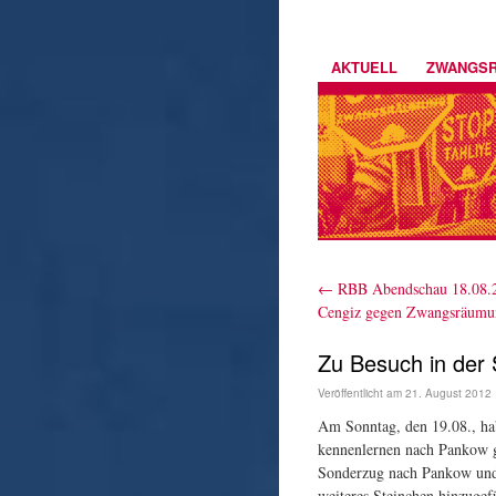
AKTUELL
ZWANGS
←
RBB Abendschau 18.08.2
Cengiz gegen Zwangsräumu
Zu Besuch in der S
Veröffentlicht am
21. August 2012
Am Sonntag, den 19.08., ha
kennenlernen nach Pankow g
Sonderzug nach Pankow und 
weiteres Steinchen hinzugef