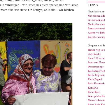
 Kreuzberger – wir lassen uns nicht spalten und wir lassen
LINKS
nsam sind wir stark: Ob Nuriye, ob Kalle – wir bleiben
Nachrichten und
Wir bleiben alle
Gentrificationb
Nachrichten au
Leerstandsmelde
Airbnb vs. Berl
Ratgeber Zwan
Gruppen und Ini
Hände weg vo
Cafe Reiche
Linie 206 verte
Stadt von Unte
Dossiergruppe
Kiezladen Fried
Berlin Migrant 
Karla Pappel
Basta Erwerbslo
Kotti&Co
Bizim Kiez
Wem gehört Kr
Mietenvolksents
Rothe Ecke Kas