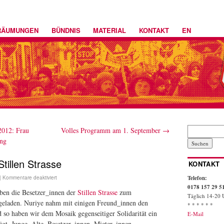
RÄUMUNGEN
BÜNDNIS
MATERIAL
KONTAKT
EN
012: Frau
Volles Programm am 1. September
→
ng
tillen Strasse
KONTAKT
Telefon:
|
Kommentare deaktiviert
0178 157 29 5
ben die Besetzer_innen der
Stillen Strasse
zum
Täglich 14-20 
eladen. Nuriye nahm mit einigen Freund_innen den
* * * * * *
so haben wir dem Mosaik gegenseitiger Solidarität ein
E-Mail
ügt. Junge, Alte, Besetzer_innen, Mieter_innen,