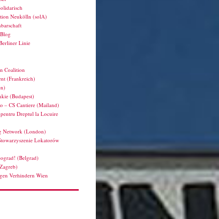
olidarisch
tion Neukölln (solA)
barschaft
hBlog
Berliner Linie
n Coalition
nt (Frankreich)
en)
kie (Budapest)
ro – CS Cantiere (Mailand)
pentru Dreptul la Locuire
g Network (London)
Stowarzyszenie Lokatorów
ograd! (Belgrad)
(Zagreb)
en Verhindern Wien