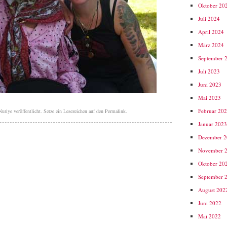
Oktober 20
Juli 2024
April 2024
März 2024
September 
Juli 2023
Juni 2023
Mai 2023
Februar 20
Nuriye
veröffentlicht. Setze ein Lesezeichen auf den
Permalink
.
Januar 202
Dezember 
November 
Oktober 20
September 
August 202
Juni 2022
Mai 2022