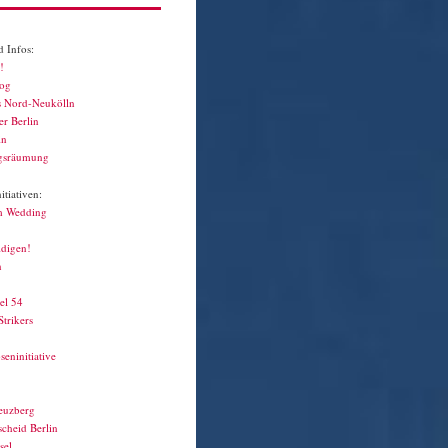
 Infos:
!
log
s Nord-Neukölln
r Berlin
in
gsräumung
tiativen:
m Wedding
idigen!
n
el 54
Strikers
seninitiative
euzberg
cheid Berlin
sel