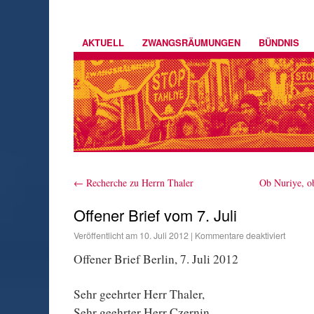
AKTUELL
ZWANGSRÄUMUNGEN
BÜNDNIS
←
Recherche zu Herrn Thaler
Ob Nuriye, ob
Offener Brief vom 7. Juli
Veröffentlicht am
10. Juli 2012
|
Kommentare deaktiviert
Offener Brief Berlin, 7. Juli 2012
Sehr geehrter Herr Thaler,
Sehr geehrter Herr Czernin,