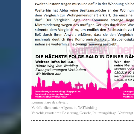
Kommentare deaktiviert
Veröffentlicht unter
Allgemein
,
WGWedding
Verschlagwortet mit
Besetzung
,
Gericht
,
Räumungsklage
,
Verdrängt 