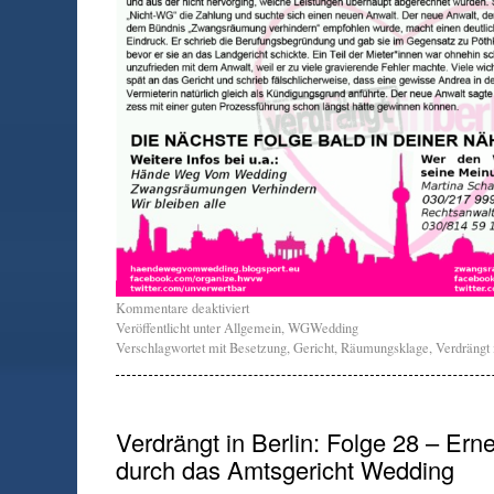
Kommentare deaktiviert
Veröffentlicht unter
Allgemein
,
WGWedding
Verschlagwortet mit
Besetzung
,
Gericht
,
Räumungsklage
,
Verdrängt 
Verdrängt in Berlin: Folge 28 – Ern
durch das Amtsgericht Wedding