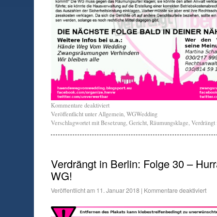
Kommentare deaktiviert
Veröffentlicht unter
Allgemein
,
WGWedding
Verschlagwortet mit
Besetzung
,
Gericht
,
Räumungsklage
,
Verdrängt 
Verdrängt in Berlin: Folge 30 – Hurr
WG!
Veröffentlicht am
11. Januar 2018
|
Kommentare deaktiviert