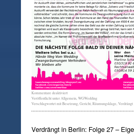
Kommentare deaktiviert
Veröffentlicht unter
Allgemein
,
WGWedding
Verschlagwortet mit
Besetzung
,
Gericht
,
Räumungsklage
,
Verdrängt 
Verdrängt in Berlin: Folge 27 – Eige