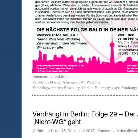
Kommentare deaktiviert
Veröffentlicht unter
Allgemein
,
WGWedding
Verschlagwortet mit
Besetzung
,
Gericht
,
Räumungsklage
,
Verdrängt 
Verdrängt in Berlin: Folge 29 – Der
„Nicht-WG“ geht
Veröffentlicht am
15. Dezember 2017
|
Kommentare deaktiviert