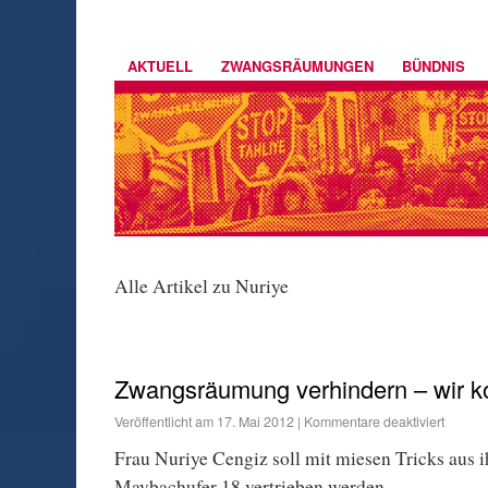
AKTUELL
ZWANGSRÄUMUNGEN
BÜNDNIS
Alle Artikel zu Nuriye
Zwangsräumung verhindern – wir 
Veröffentlicht am
17. Mai 2012
|
Kommentare deaktiviert
Frau Nuriye Cengiz soll mit miesen Tricks aus
Maybachufer 18 vertrieben werden.